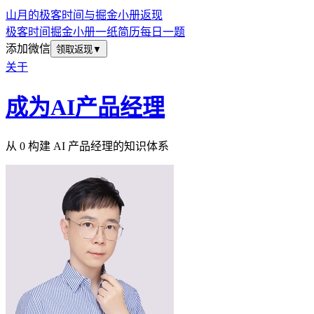
山月的极客时间与掘金小册返现
极客时间
掘金小册
一纸简历
每日一题
添加微信
领取返现
▼
关于
成为AI产品经理
从 0 构建 AI 产品经理的知识体系