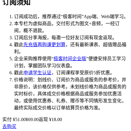
订阅须知
订阅成功后，推荐通过“极客时间”App端、Web端学习。
本专栏为虚拟商品，交付形式为图文+音频，一经订
阅，概不退款。
订阅后分享海报，每邀一位好友订阅有现金返现。
戳此
先充值再购课更划算
，还有最新课表、超值赠品福
利。
企业采购推荐使用“
极客时间企业版
”便捷安排员工学习
计划，掌握团队学习仪表盘。
戳此
申请学生认证
，订阅课程享受原价5折优惠。
价格说明：划线价、订阅价为商品或服务的参考价，并
非原价，该价格仅供参考。未划线价格为商品或服务的
实时标价，具体成交价格根据商品或服务参加优惠活
动，或使用优惠券、礼券、赠币等不同情形发生变化，
最终实际成交价格以订单结算页价格为准。
实付 ¥
51.00
¥
69.00
返现 ¥
18.00
去购买