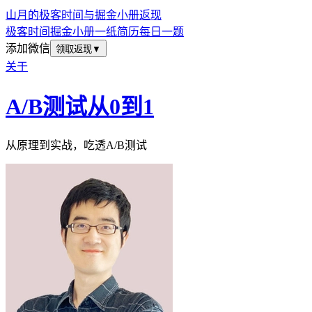
山月的极客时间与掘金小册返现
极客时间
掘金小册
一纸简历
每日一题
添加微信
领取返现
▼
关于
A/B测试从0到1
从原理到实战，吃透A/B测试