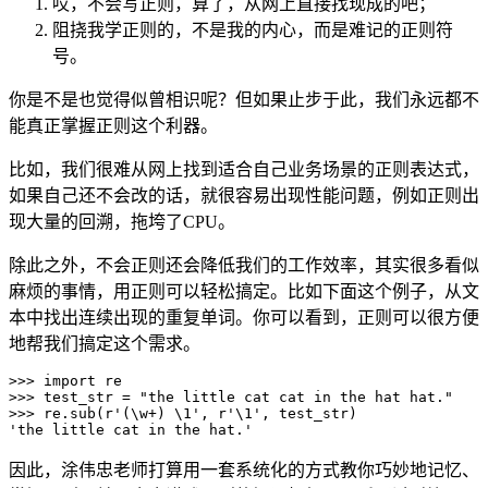
哎，不会写正则，算了，从网上直接找现成的吧；
阻挠我学正则的，不是我的内心，而是难记的正则符
号。
你是不是也觉得似曾相识呢？但如果止步于此，我们永远都不
能真正掌握正则这个利器。
比如，我们很难从网上找到适合自己业务场景的正则表达式，
如果自己还不会改的话，就很容易出现性能问题，例如正则出
现大量的回溯，拖垮了CPU。
除此之外，不会正则还会降低我们的工作效率，其实很多看似
麻烦的事情，用正则可以轻松搞定。比如下面这个例子，从文
本中找出连续出现的重复单词。你可以看到，正则可以很方便
地帮我们搞定这个需求。
>>> import re

>>> test_str = "the little cat cat in the hat hat."

>>> re.sub(r'(\w+) \1', r'\1', test_str)

因此，涂伟忠老师打算用一套系统化的方式教你巧妙地记忆、