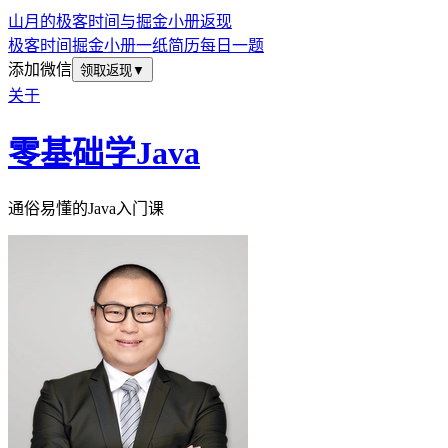
山月的极客时间与掘金小册返现
极客时间
掘金小册
一纸简历
每日一题
添加微信
领取返现
▼
关于
零基础学Java
通俗易懂的Java入门课