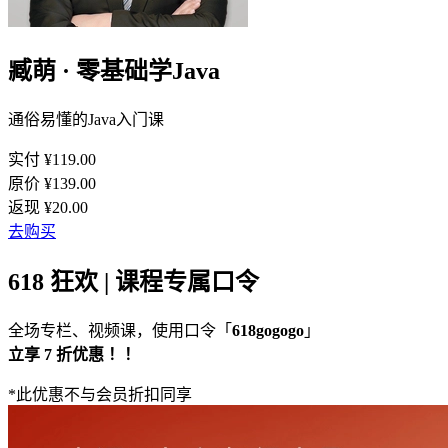
臧萌 · 零基础学Java
通俗易懂的Java入门课
实付 ¥
119.00
原价 ¥
139.00
返现 ¥
20.00
去购买
618 狂欢 | 课程专属口令
全场专栏、视频课，使用口令「
618gogogo
」
立享 7 折优惠 ！！
*此优惠不与会员折扣同享