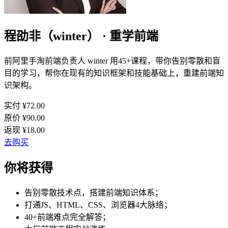
程劭非（winter） · 重学前端
前阿里手淘前端负责人 winter 用45+课程，带你告别零散和盲
目的学习，帮你在现有的知识框架和技能基础上，重建前端知
识架构。
实付 ¥
72.00
原价 ¥
90.00
返现 ¥
18.00
去购买
你将获得
告别零散技术点，搭建前端知识体系；
打通JS、HTML、CSS、浏览器4大脉络；
40+前端难点完全解答；